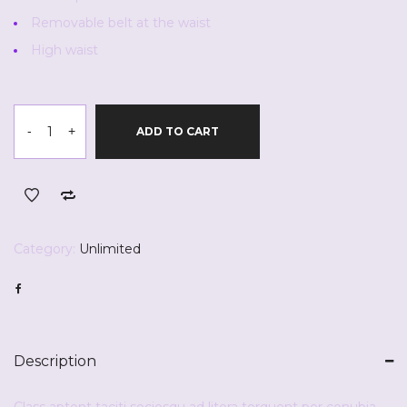
Removable belt at the waist
High waist
-
+
ADD TO CART
Category:
Unlimited
Description
Class aptent taciti sociosqu ad litora torquent per conubia