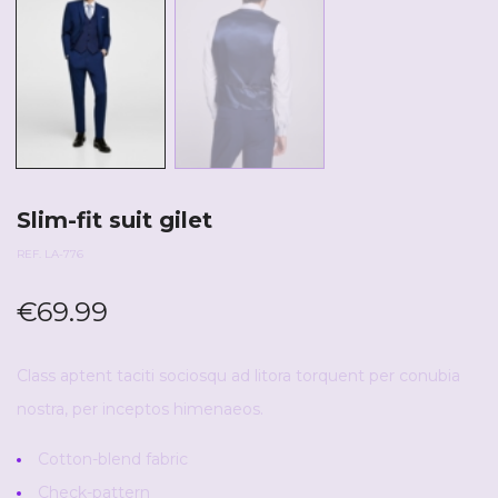
Slim-fit suit gilet
REF. LA-776
€
69.99
Class aptent taciti sociosqu ad litora torquent per conubia
nostra, per inceptos himenaeos.
Cotton-blend fabric
Check-pattern