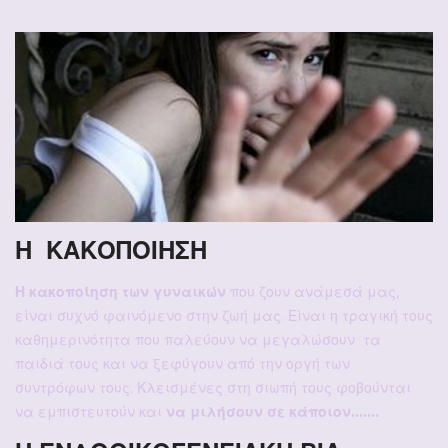
Η ΚΑΚΟΠΟΙΗΣΗ
Η κακοποίηση των γυναικών
που ζουν ανάμεσά μας,
είναι συχνό φαινόμενο στην ζωή μας. Είναι η τραγική τους
καθημερινότητα που παλεύουν να μεγαλώσουν τα
παιδιά τους και να ξεφύγουν από την οργή των
συντρόφων τους. Κλεισμένες στη σιωπή τους φοβούνται
να εμπιστευτούν και
να μιλήσουν σε κάποιον…….