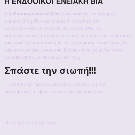
Η ΕΝΔΟΟΙΚΟΓΕΝΕΙΑΚΗ ΒΙΑ
Η ενδοοικογενειακή βία
είναι από τις πιο σκληρές
μορφές βίας. Πολλές φορές οι γυναίκες δεν
καταγγέλλουν το γεγονός θέλοντας ίσως να
προστατεύσουν την οικογένεια και περισσότερο τα παιδιά
τους από τη δημοσιοποίηση του γεγονότος, αγνοώντας, ότι
η ψυχολογική και σωματική βία που τους ασκείται είναι
καταπάτηση των δικαιωμάτων τους.
Σπάστε την σιωπή!!!
Η υποστήριξη των γυναικών και η εξάλειψη του
φαινομένου της βίας είναι υπόθεση όλων μας!!!
There are no comments