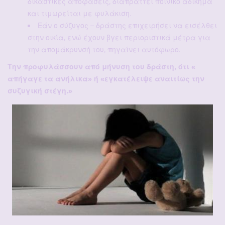
δικαστικές αποφάσεις, διαπράττει ποινικό αδίκημα
και τιμωρείται με φυλάκιση.
Εάν ο σύζυγος – δράστης επιχειρήσει να εισέλθει
στην οικία, ενώ έχουν βγει περιοριστικά μέτρα για
την απομάκρυνσή του, πηγαίνει αυτόφωρο.
Την προφυλάσσουν από μήνυση του δράστη, ότι «
απήγαγε τα ανήλικα» ή «εγκατέλειψε αναιτίως την
συζυγική στέγη.»