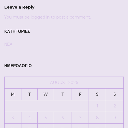
Leave a Reply
You must be
logged in
to post a comment.
ΚΑΤΗΓΟΡΊΕΣ
ΝΕΑ
ΗΜΕΡΟΛΌΓΙΟ
AUGUST 2026
M
T
W
T
F
S
S
1
2
3
4
5
6
7
8
9