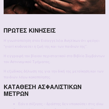
ΠΡΩΤΕΣ ΚΙΝΗΣΕΙΣ
Η γνωστοποίηση στον Εισαγγελέα Ανηλίκων ότι φεύγει
“γιατί κινδυνεύει η ζωή της και των παιδιών της”.
Η εγγραφή του βίαιου περιστατικού στο Βιβλίο Συμβάντων
του Αστυνομικού Τμήματος.
Η εξώδικος δήλωση της για την δική της μετοίκηση και των
παιδιών λόγω κακοποίησης.
ΚΑΤΑΘΕΣΗ ΑΣΦΑΛΙΣΤΙΚΩΝ
ΜΕΤΡΩΝ
Εάν ο σύζυγος – δράστης δεν υπακούσει στις άνω