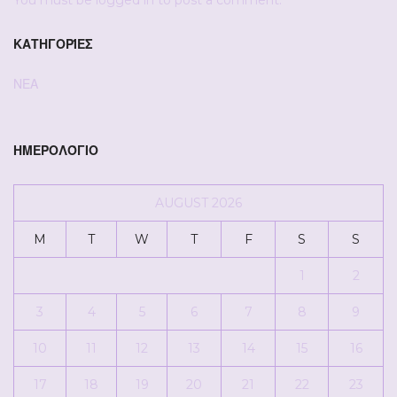
You must be
logged in
to post a comment.
ΚΑΤΗΓΟΡΊΕΣ
ΝΕΑ
ΗΜΕΡΟΛΌΓΙΟ
AUGUST 2026
M
T
W
T
F
S
S
1
2
3
4
5
6
7
8
9
10
11
12
13
14
15
16
17
18
19
20
21
22
23