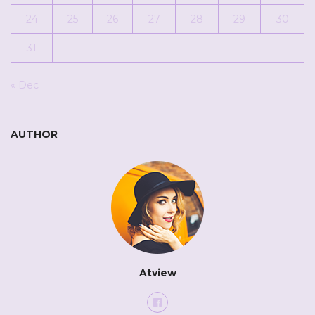
24
25
26
27
28
29
30
31
« Dec
AUTHOR
Atview