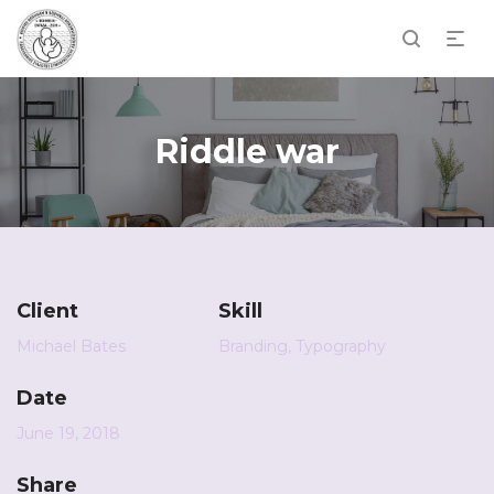
Riddle war
Client
Skill
Michael Bates
Branding
,
Typography
Date
June 19, 2018
Share