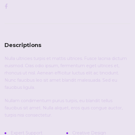
Descriptions
Nulla ultricies turpis et mattis ultrices. Fusce lacinia dictum
euismod. Cras odio ipsum, fermentum eget ultrices et,
rhoncus ut nisl. Aenean efficitur luctus elit ac tincidunt.
Nunc faucibus leo sit amet blandit malesuada. Sed eu
faucibus ligula.
Nullam condimentum purus turpis, eu blandit tellus
faucibus sit amet. Nulla aliquet, eros quis congue auctor,
turpis nisi consectetur.
Expert Support
Creative Design