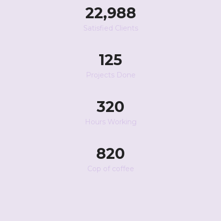
23,000
Satisfied Clients
125
Projects Done
320
Hours Working
820
Cop of coffee