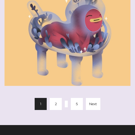
Glory Chantry
1
2
…
5
Next