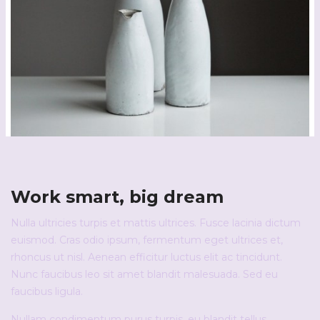
Work smart, big dream
Nulla ultricies turpis et mattis ultrices. Fusce lacinia dictum
euismod. Cras odio ipsum, fermentum eget ultrices et,
rhoncus ut nisl. Aenean efficitur luctus elit ac tincidunt.
Nunc faucibus leo sit amet blandit malesuada. Sed eu
faucibus ligula.
Nullam condimentum purus turpis, eu blandit tellus