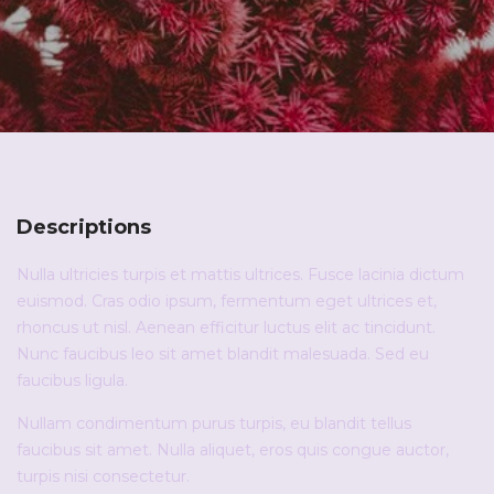
Descriptions
Nulla ultricies turpis et mattis ultrices. Fusce lacinia dictum
euismod. Cras odio ipsum, fermentum eget ultrices et,
rhoncus ut nisl. Aenean efficitur luctus elit ac tincidunt.
Nunc faucibus leo sit amet blandit malesuada. Sed eu
faucibus ligula.
Nullam condimentum purus turpis, eu blandit tellus
faucibus sit amet. Nulla aliquet, eros quis congue auctor,
turpis nisi consectetur.