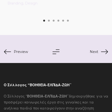
Branding
Design
Preview
Next
Ο Σύλλογος “ΒΟΗΘΕΙΑ-ΕΛΠΙΔΑ-ΖΩΗ¨
Ο Σύλλογος “
ΒΟΗΘΕΙΑ-ΕΛΠΙΔΑ-ΖΩΗ¨
δημιουργήθηκε για να
προσφέρει κοινωφελές έργο στις γυναίκες και τα
ανήλικα παιδιά που καταφεύγουν στην αναζήτηση