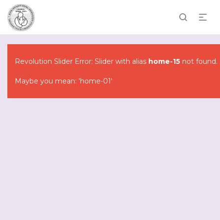
Revolution Slider Error: Slider with alias
home-15
not found.
Maybe you mean: 'home-01'