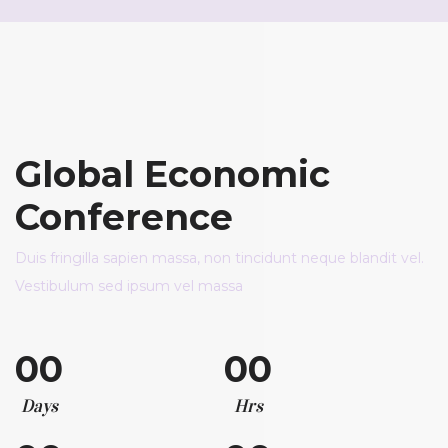
Global Economic
Conference
Duis fringilla sapien massa, non tincidunt neque blandit vel.
Vestibulum sed ipsum vel massa
00
00
Days
Hrs