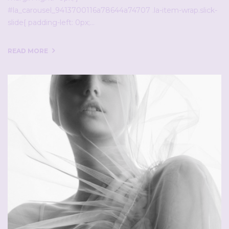
#la_carousel_9413700116a78644a74707 .la-item-wrap.slick-
slide{ padding-left: 0px;…
READ MORE