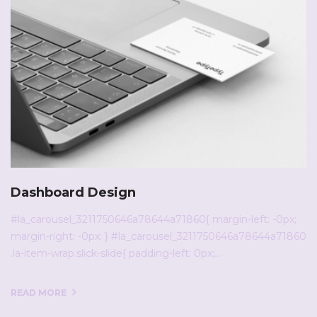
Dashboard Design
#la_carousel_3211750646a78644a71860{ margin-left: -0px;
margin-right: -0px; } #la_carousel_3211750646a78644a71860
.la-item-wrap.slick-slide{ padding-left: 0px;…
READ MORE