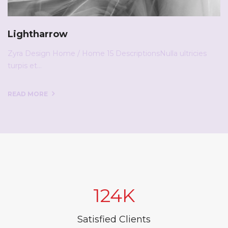
Lightharrow
Zyra Design Home / Home 15 DescriptionsNulla ultricies
turpis et…
READ MORE
124
Satisfied Clients