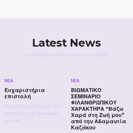
Latest News
Duis fringilla sapien massa non tincidunt
Posted
Posted
ΝΕΑ
ΝΕΑ
in
in
Ευχαριστήρια
ΒΙΩΜΑΤΙΚΟ
επιστολή
ΣΕΜΙΝΑΡΙΟ
ΦΙΛΑΝΘΡΩΠΙΚΟΥ
Θα θέλαμε μέσα από την
ΧΑΡΑΚΤΗΡΑ “Βάζω
ιστοσελίδα του Συλλόγου
Χαρά στη Ζωή μου”
μας να…
από την Αδαμαντία
Καζάκου