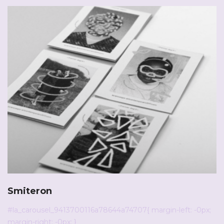
Smiteron
#la_carousel_9413700116a78644a74707{ margin-left: -0px;
margin-right: -0px; }