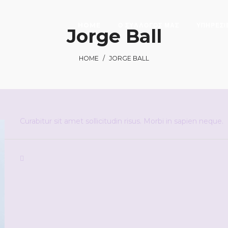
HOME
Ο ΣΥΛΛΟΓΟΣ ΜΑΣ
ΥΠΗΡΕΣΙ
Jorge Ball
HOME
/
JORGE BALL
Curabitur sit amet sollicitudin risus. Morbi in sapien neque.