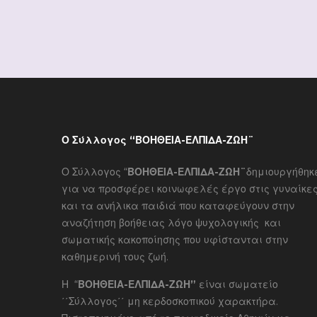
Ο Σύλλογος “ΒΟΗΘΕΙΑ-ΕΛΠΙΔΑ-ΖΩΗ¨
Ο Σύλλογος “
ΒΟΗΘΕΙΑ-ΕΛΠΙΔΑ-ΖΩΗ¨
δημιουργήθηκ
για να προσφέρει κοινωφελές έργο στις γυναίκε
και τα ανήλικα παιδιά που καταφεύγουν στην
αναζήτηση βοήθειας λόγο ψυχολογικής και
σωματικής κακοποίησης που υφίστανται στην
καθημερινή τους ζωή.
Η “
ΒΟΗΘΕΙΑ-ΕΛΠΙΔΑ-ΖΩΗ”
είναι σωματείο
΄΄Σύλλογος΄΄ μη κερδοσκοπικού χαρακτήρα.