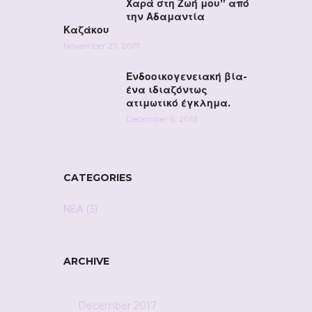
Χαρά στη Ζωή μου” από
την Αδαμαντία
Καζάκου
November 27, 2017
Ενδοοικογενειακή βία-
ένα ιδιαζόντως
ατιμωτικό έγκλημα.
December 6, 2013
CATEGORIES
ΝΕΑ
(3)
ARCHIVE
December 2017