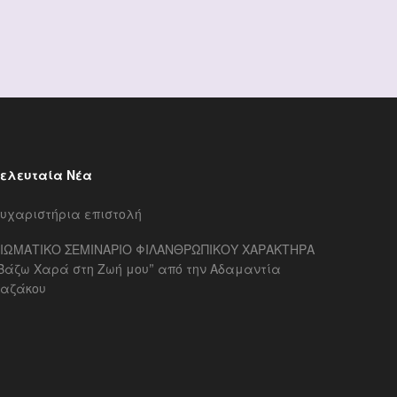
ελευταία Νέα
υχαριστήρια επιστολή
ΙΩΜΑΤΙΚΟ ΣΕΜΙΝΑΡΙΟ ΦΙΛΑΝΘΡΩΠΙΚΟΥ ΧΑΡΑΚΤΗΡΑ
Βάζω Χαρά στη Ζωή μου” από την Αδαμαντία
αζάκου