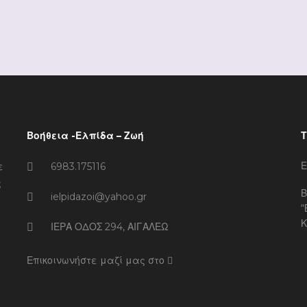
Βοήθεια -Ελπίδα – Ζωή
Τ
Ε
ε
6983.175116
ς
Β
ielpidazoi@yahoo.gr
“
Κ
ΙΕΡΑ ΟΔΟΣ 294, ΑΙΓΑΛΕΩ
Επικοινωνήστε μαζί μας στο