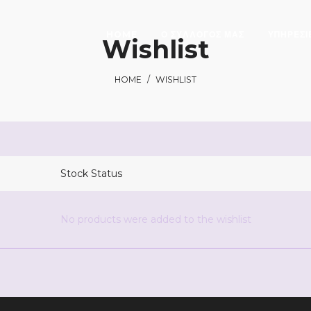
HOME
Ο ΣΥΛΛΟΓΟΣ ΜΑΣ
ΥΠΗΡΕΣΙ
Wishlist
HOME
/
WISHLIST
Stock Status
No products were added to the wishlist