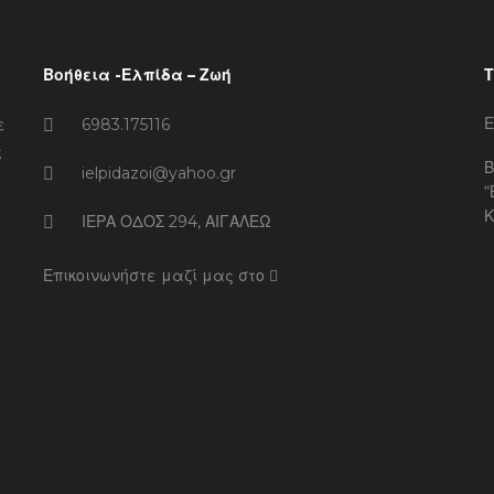
Βοήθεια -Ελπίδα – Ζωή
Τ
Ε
ε
6983.175116
ς
Β
ielpidazoi@yahoo.gr
“
Κ
ΙΕΡΑ ΟΔΟΣ 294, ΑΙΓΑΛΕΩ
Επικοινωνήστε μαζί μας στο