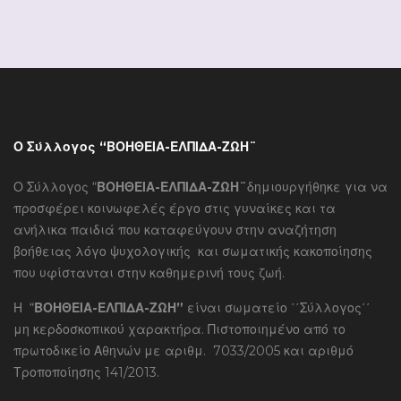
Ο Σύλλογος “ΒΟΗΘΕΙΑ-ΕΛΠΙΔΑ-ΖΩΗ¨
Ο Σύλλογος “
ΒΟΗΘΕΙΑ-ΕΛΠΙΔΑ-ΖΩΗ¨
δημιουργήθηκε για να
προσφέρει κοινωφελές έργο στις γυναίκες και τα
ανήλικα παιδιά που καταφεύγουν στην αναζήτηση
βοήθειας λόγο ψυχολογικής και σωματικής κακοποίησης
που υφίστανται στην καθημερινή τους ζωή.
Η “
ΒΟΗΘΕΙΑ-ΕΛΠΙΔΑ-ΖΩΗ”
είναι σωματείο ΄΄Σύλλογος΄΄
μη κερδοσκοπικού χαρακτήρα. Πιστοποιημένο από το
πρωτοδικείο Αθηνών με αριθμ. 7033/2005 και αριθμό
Τροποποίησης 141/2013.