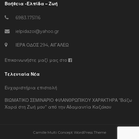
Βοήθεια -Ελπίδα – Ζωή
6983.175116
ielpidazoi@yahoo.gr
ΙΕΡΑ ΟΔΟΣ 294, ΑΙΓΑΛΕΩ
Επικοινωνήστε μαζί μας στο
Τελευταία Νέα
Ευχαριστήρια επιστολή
ΒΙΩΜΑΤΙΚΟ ΣΕΜΙΝΑΡΙΟ ΦΙΛΑΝΘΡΩΠΙΚΟΥ ΧΑΡΑΚΤΗΡΑ “Βάζω
Χαρά στη Ζωή μου” από την Αδαμαντία Καζάκου
Camille Multi Concept WordPress Theme