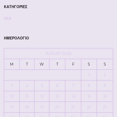
ΚΑΤΗΓΟΡΊΕΣ
ΝΕΑ
ΗΜΕΡΟΛΌΓΙΟ
AUGUST 2026
M
T
W
T
F
S
S
1
2
3
4
5
6
7
8
9
10
11
12
13
14
15
16
17
18
19
20
21
22
23