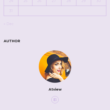
24
25
26
27
28
29
30
31
« Dec
AUTHOR
Atview