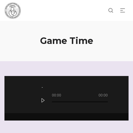
Game Time
Audio
Player
00:00
00:00