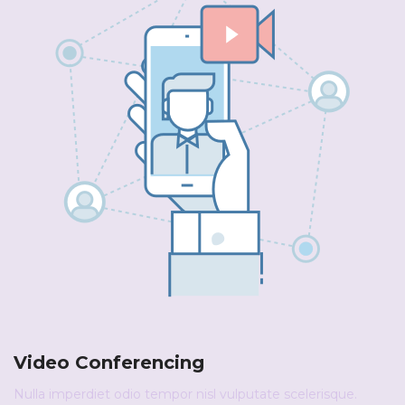
Video Conferencing
Nulla imperdiet odio tempor nisl vulputate scelerisque.