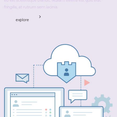
eu elit scelerisque blandit. Nullam viverra est quis erat
fringilla, at rutrum sem lacinia.
explore