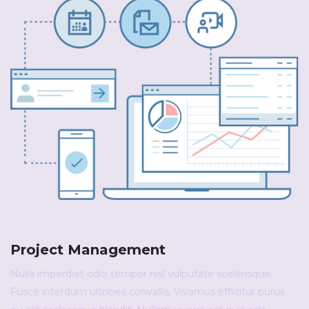
Project Management
Nulla imperdiet odio tempor nisl vulputate scelerisque.
Fusce interdum ultricies convallis. Vivamus efficitur purus