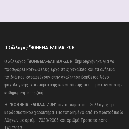
Ο Σύλλογος “ΒΟΗΘΕΙΑ-ΕΛΠΙΔΑ-ΖΩΗ¨
Ο Σύλλογος “
ΒΟΗΘΕΙΑ-ΕΛΠΙΔΑ-ΖΩΗ¨
δημιουργήθηκε για να
προσφέρει κοινωφελές έργο στις γυναίκες και τα ανήλικα
παιδιά που καταφεύγουν στην αναζήτηση βοήθειας λόγο
ψυχολογικής και σωματικής κακοποίησης που υφίστανται στην
καθημερινή τους ζωή.
Η “
ΒΟΗΘΕΙΑ-ΕΛΠΙΔΑ-ΖΩΗ”
είναι σωματείο ΄΄Σύλλογος΄΄ μη
κερδοσκοπικού χαρακτήρα. Πιστοποιημένο από το πρωτοδικείο
Αθηνών με αριθμ. 7033/2005 και αριθμό Τροποποίησης
141/2013.