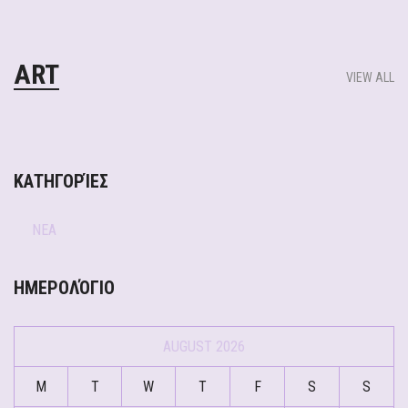
ART
VIEW ALL
ΚΑΤΗΓΟΡΊΕΣ
ΝΕΑ
ΗΜΕΡΟΛΌΓΙΟ
AUGUST 2026
M
T
W
T
F
S
S