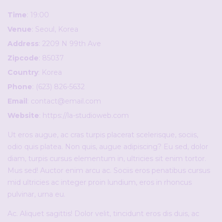
Time
: 19:00
Venue
: Seoul, Korea
Address
: 2209 N 99th Ave
Zipcode
: 85037
Country
: Korea
Phone
: (623) 826-5632
Email
:
contact@email.com
Website
:
https://la-studioweb.com
Ut eros augue, ac cras turpis placerat scelerisque, sociis,
odio quis platea. Non quis, augue adipiscing? Eu sed, dolor
diam, turpis cursus elementum in, ultricies sit enim tortor.
Mus sed! Auctor enim arcu ac. Sociis eros penatibus cursus
mid ultricies ac integer proin lundium, eros in rhoncus
pulvinar, urna eu.
Ac. Aliquet sagittis! Dolor velit, tincidunt eros dis duis, ac