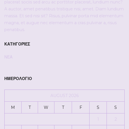
placerat sociis sed arcu ac porttitor placerat, lundium nunc?
A auctor, amet penatibus tristique nisi, amet. Diam lundium
massa. Et sed nisi sit? Risus, pulvinar porta mid elementum
magna, et augue nec elementum a cras pulvinar a, risus
penatibus.
ΚΑΤΗΓΟΡΊΕΣ
ΝΕΑ
ΗΜΕΡΟΛΌΓΙΟ
AUGUST 2026
M
T
W
T
F
S
S
1
2