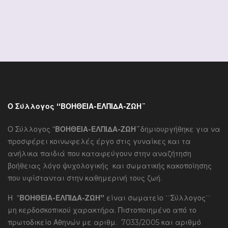
Ο Σύλλογος “ΒΟΗΘΕΙΑ-ΕΛΠΙΔΑ-ΖΩΗ¨
Ο Σύλλογος “
ΒΟΗΘΕΙΑ-ΕΛΠΙΔΑ-ΖΩΗ¨
δημιουργήθηκε για να
προσφέρει κοινωφελές έργο στις γυναίκες και τα
ανήλικα παιδιά που καταφεύγουν στην αναζήτηση
βοήθειας λόγο ψυχολογικής και σωματικής κακοποίησης
που υφίστανται στην καθημερινή τους ζωή.
Η “
ΒΟΗΘΕΙΑ-ΕΛΠΙΔΑ-ΖΩΗ”
είναι σωματείο ΄΄Σύλλογος΄΄
μη κερδοσκοπικού χαρακτήρα. Πιστοποιημένο από το
πρωτοδικείο Αθηνών με αριθμ. 7033/2005 και αριθμό